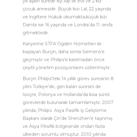
yılı aşkın süredir eşi Alp ile evli ve 2 kız
çocuk annesidir. Büyük kızı Lal, 22 yaşında
ve İngiltere Hukuk okumakta,küçük kızı
Damla ise 16 yaşında ve Londra’da 11. sınıfa
gitmektedir.
Kariyerine STFA Ogden Hizmetleri ile
başlayan Burçin, daha sonra Siemens’e
geçmiştir ve Philips’e katılmadan önce
çeşitli yönetim pozisyonlarını üstlenmiştir.
Burçin Philips’teki 14 yıllık görev süresinin 8
yılını Türkiye’de, geri kalan süresini de
İsviçre, Polonya ve Hollanda’da kısa süreli
görevlerde bulunarak tamamlamıştır. 2007
yılında, Philips Asya Pasifik İş Geliştirme
Başkanı olarak Çin’de Shenzhen’e taşınmış
ve Asya PAsifik bolgesinde ondan fazla
ülkeden sorumlu olmuştur. 2010 yılında