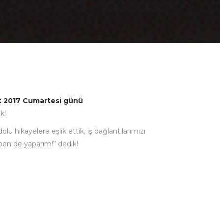
t 2017 Cumartesi günü
k!
 hikayelere eşlik ettik,​ iş bağlantılarımızı
a ben de yaparım!” dedik!