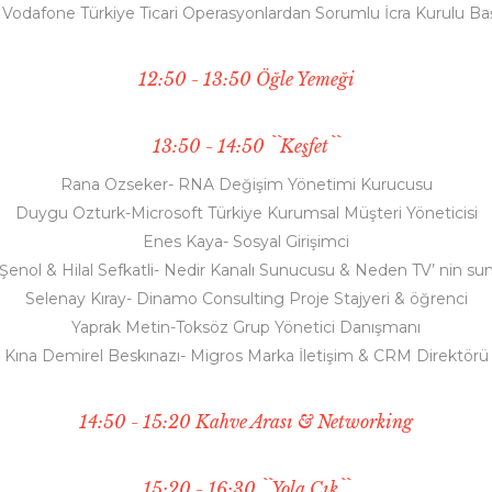
- Vodafone Türkiye Ticari Operasyonlardan Sorumlu İcra Kurulu Ba
12:50 - 13:50 Öğle Yemeği
13:50 - 14:50 ``Keşfet``
Rana Ozseker- RNA Değişim Yönetimi Kurucusu
Duygu Ozturk-Microsoft Türkiye Kurumsal Müşteri Yöneticisi
Enes Kaya- Sosyal Girişimci
Şenol & Hilal Sefkatli- Nedir Kanalı Sunucusu & Neden TV’ nin s
Selenay Kıray- Dinamo Consulting Proje Stajyeri & öğrenci
Yaprak Metin-Toksöz Grup Yönetici Danışmanı
Kına Demirel Beskınazı- Migros Marka İletişim & CRM Direktörü
14:50 - 15:20 Kahve Arası & Networking
15:20 - 16:30 ``Yola Çık``