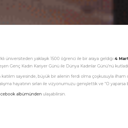
lı üniversiteden yaklaşık 1500 öğrenci ​ile​ bir araya geldiği
4 Mar
şen Genç Kadın Kariyer Günü ile Dünya Kadınlar Günü’nü kutladı
atılım sayesinde, büyük bir ailenin ferdi olma çoşkusuyla ilham dolu
k, çalışma hayatının sırları ile vizyonumuzu genişlettik ve “O yapars
acebook albümünden
ulaşabilirsin.