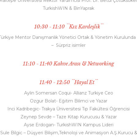
Maltepe Üniversitesi Rektör Yardımcısı Prof. Dr. Betül Çotuksöke
TurkishWIN & BinYaprak
10:30 - 11:10 ``Kız Kardeşlik``
 Türkiye Mentor Danışmanlık Yönetici Ortak & Yönetim Kurulunda
– Sürpriz isimler
11:10 - 11:40 Kahve Arası & Networking
11:40 - 12:50 ``Hayal Et``
Aylin Somersan Coqui- Allianz Turkiye Ceo
Ozgur Bolat- Eğitim Bilimci ve Yazar
Inci Kadribegic- Trakya Üniversitesi Tıp Fakültesi Öğrencisi
Zeynep Sevde – Taze Kitap Kurucusu & Yazar
Ayse Erdogan- TurkishWIN Kampus Lideri
Sule Bilgic – Düşyeri Bilişim,Teknoloji ve Animasyon A.Ş.Kurucu