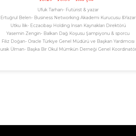
Ufuk Tarhan- Futürist & yazar
Ertuğrul Belen- Business Networking Akademi Kurucusu &Yazar
Utku İlik- Eczacıbaşı Holding İnsan Kaynakları Direktörü
Yasemin Zengin- Balkan Dağ Koşusu Şampiyonu & sporcu
Filiz Doğan- Oracle Türkiye Genel Müdürü ve Başkan Yardımcısı
urak Ülman- Başka Bir Okul Mümkün Derneği Genel Koordinatö