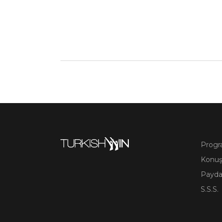
Prog
Konuş
Payda
S.S.S.