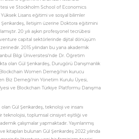
rsitesi ve Stockholm School of Economics
Yüksek Lisans eğitimi ve sosyal bilimler
l Şenkardeş, İletişim üzerine Doktora eğitimini
amıştır. 20 yılı aşkın profesyonel tecrübesi
 venture capital sektörlerinde dijital dönüşüm
üzerinedir. 2015 yılından bu yana akademik
anbul Bilgi Üniversitesi’nde Dr. Öğretim
akta olan Gül Şenkardeş, Durugörü Danışmanlık
ul Blockchain Women Derneği’nin kurucu
en Biz Derneği’nin Yönetim Kurulu Üyesi,
esi ve Blockchain Türkiye Platformu Danışma
cı olan Gül Şenkardeş, teknoloji ve insanı
teknolojisi, toplumsal cinsiyet eşitliği ve
 akademik çalışmalar yapmaktadır. Yayınlanmış
 ve kitapları bulunan Gül Şenkardeş 2022 yılında