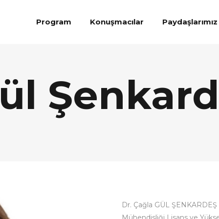
Program
Konuşmacılar
Paydaşlarımız
ül Şenkar
Dr. Çağla GÜL ŞENKARDEŞ Yı
Mühendisliği Lisans ve Yükse