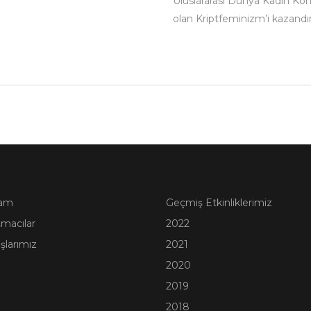
Uluslararası Dünya Kadın Kong
olan Kriptfeminizm’i kazandır
ram
Geçmiş Etkinliklerimiz
macılar
2022
şlarımız
2021
2020
2019
2018