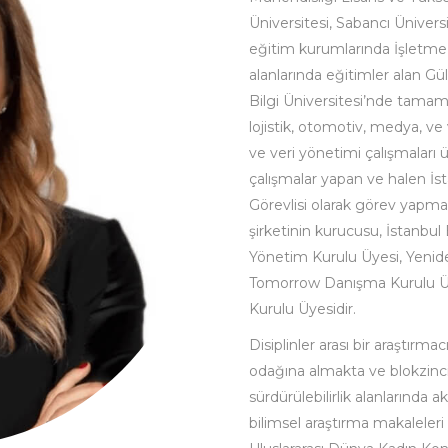
Üniversitesi, Sabancı Ünive
eğitim kurumlarında İşletme 
alanlarında eğitimler alan Gü
Bilgi Üniversitesi’nde tamaml
lojistik, otomotiv, medya, ve
ve veri yönetimi çalışmaları 
çalışmalar yapan ve halen İst
Görevlisi olarak görev yapm
şirketinin kurucusu, İstanb
Yönetim Kurulu Üyesi, Yenid
Tomorrow Danışma Kurulu Üy
Kurulu Üyesidir.
Disiplinler arası bir araştırma
odağına almakta ve blokzincir 
sürdürülebilirlik alanlarında
bilimsel araştırma makaleleri