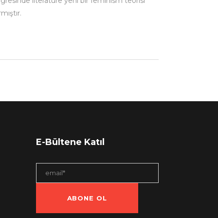
resinde literature yeni bir feminism teorisi
mıştır.
E-Bültene Katıl