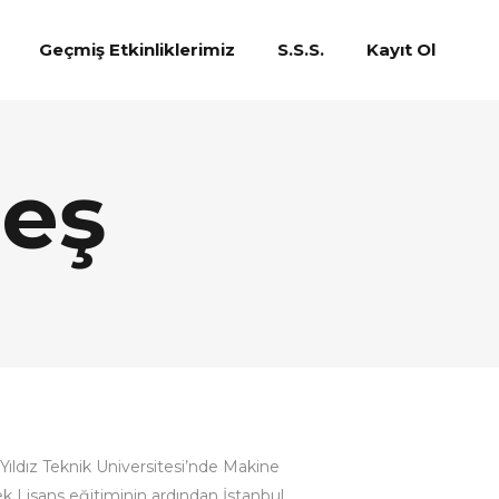
Geçmiş Etkinliklerimiz
S.S.S.
Kayıt Ol
deş
ldız Teknik Universitesi’nde Makine
k Lisans eğitiminin ardından İstanbul