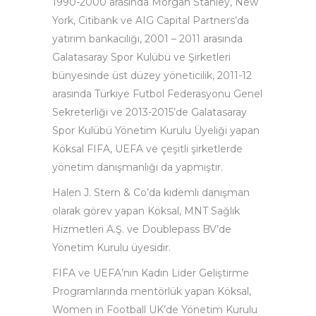
1990-2000 arasında Morgan Stanley, New
York, Citibank ve AIG Capital Partners’da
yatırım bankacılığı, 2001 – 2011 arasında
Galatasaray Spor Kulübü ve Şirketleri
bünyesinde üst düzey yöneticilik, 2011-12
arasında Türkiye Futbol Federasyonu Genel
Sekreterliği ve 2013-2015’de Galatasaray
Spor Kulübü Yönetim Kurulu Üyeliği yapan
Köksal FIFA, UEFA ve çeşitli şirketlerde
yönetim danışmanlığı da yapmıştır.
Halen J. Stern & Co’da kıdemli danışman
olarak görev yapan Köksal, MNT Sağlık
Hizmetleri A.Ş. ve Doublepass BV’de
Yönetim Kurulu üyesidir.
FIFA ve UEFA’nın Kadın Lider Geliştirme
Programlarında mentörlük yapan Köksal,
Women in Football UK’de Yönetim Kurulu