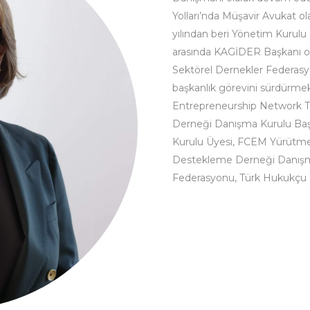
Yolları’nda Müşavir Avukat ol
yılından beri Yönetim Kurulu
arasında KAGİDER Başkanı ola
Sektörel Dernekler Federasy
başkanlık görevini sürdürme
Entrepreneurship Network Tü
Derneği Danışma Kurulu Başk
Kurulu Üyesi, FCEM Yürütme 
Destekleme Derneği Danışma K
Federasyonu, Türk Hukukçu K