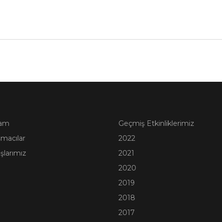
ram
Geçmiş Etkinliklerimiz
macılar
2022
şlarımız
2021
2020
2019
2018
2017