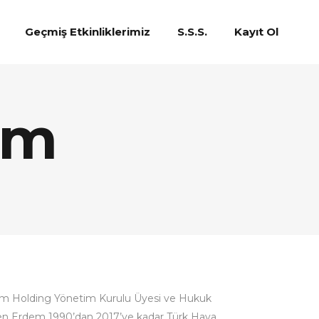
Geçmiş Etkinliklerimiz
S.S.S.
Kayıt Ol
em
dem Holding Yönetim Kurulu Üyesi ve Hukuk
n Erdem 1990’dan 2017’ye kadar Türk Hava