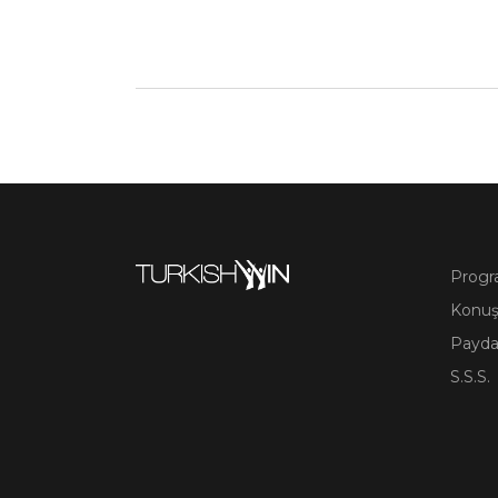
Prog
Konuş
Payda
S.S.S.