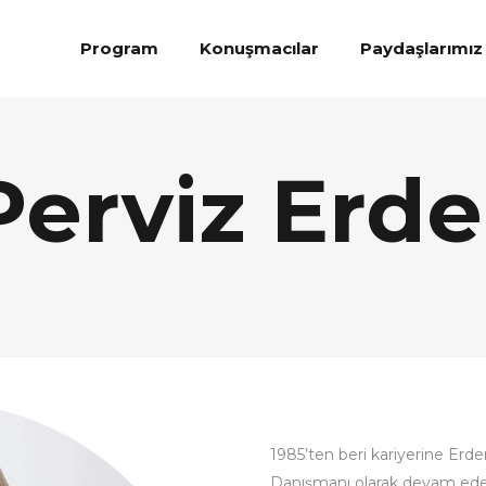
Program
Konuşmacılar
Paydaşlarımız
Perviz Erd
1985’ten beri kariyerine Er
Danışmanı olarak devam ede